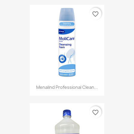
favorite_border
Menalind Professional Clean...
favorite_border