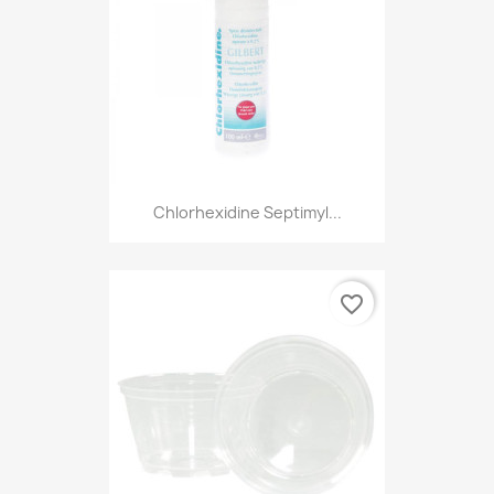
Chlorhexidine Septimyl...
favorite_border