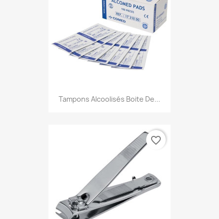
Tampons Alcoolisés Boite De...
favorite_border