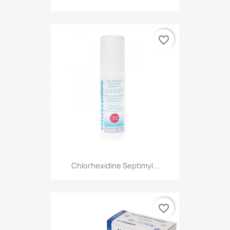
favorite_border
Chlorhexidine Septimyl...
favorite_border