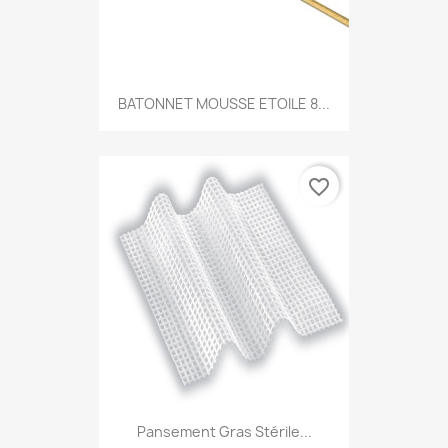
BATONNET MOUSSE ETOILE 8...
favorite_border
Pansement Gras Stérile...