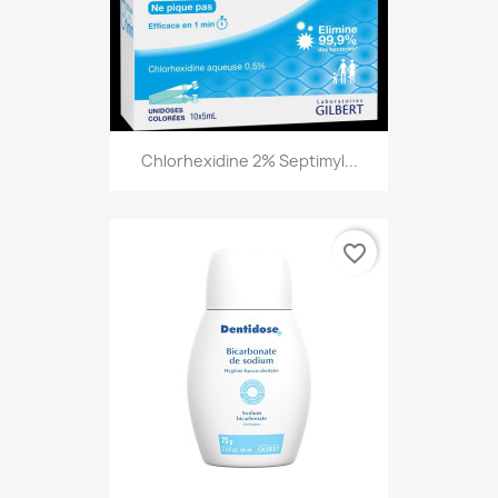
Chlorhexidine 2% Septimyl...
favorite_border