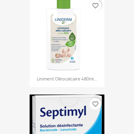
favorite_border
Liniment Oléocalcaire 480ml...
favorite_border