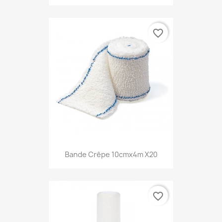
favorite_border
Bande Crêpe 10cmx4m X20
favorite_border