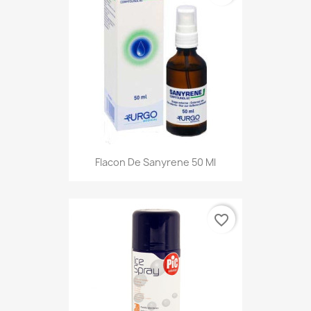
Flacon De Sanyrene 50 Ml
favorite_border