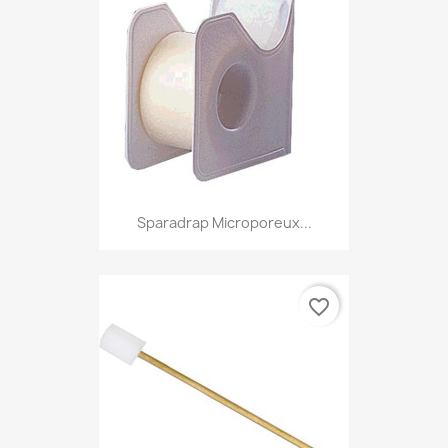
Sparadrap Microporeux...
favorite_border