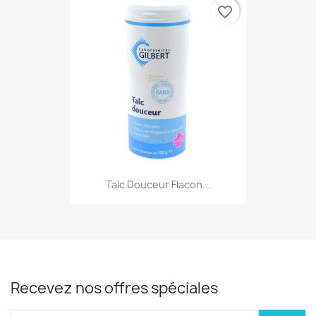
favorite_border
Talc Douceur Flacon...
Recevez nos offres spéciales