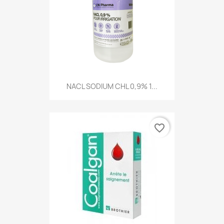
NACL SODIUM CHL 0,9% 1...
favorite_border