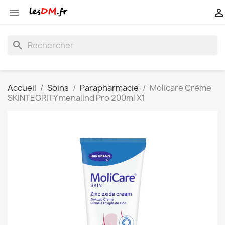


search
Accueil
Soins
Parapharmacie
Molicare Crème
SKINTEGRITY menalind Pro 200ml X1