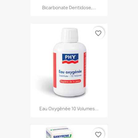
Bicarbonate Dentidose,...
favorite_border
Eau Oxygénée 10 Volumes...
favorite_border