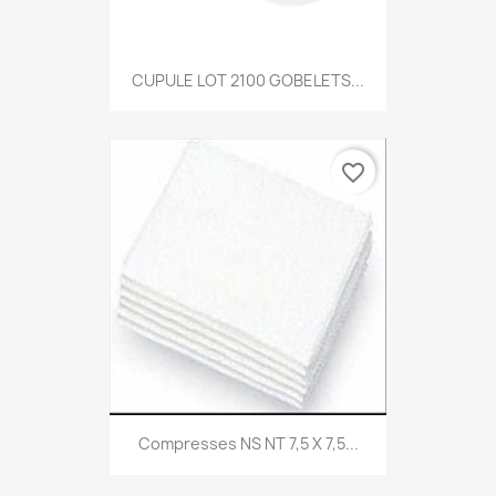
CUPULE LOT 2100 GOBELETS...
favorite_border
Compresses NS NT 7,5 X 7,5...