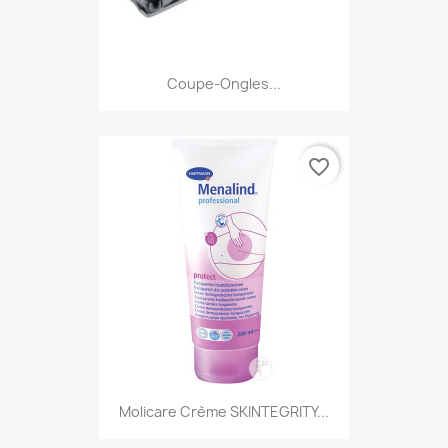
Coupe-Ongles...
favorite_border
Molicare Crème SKINTEGRITY...