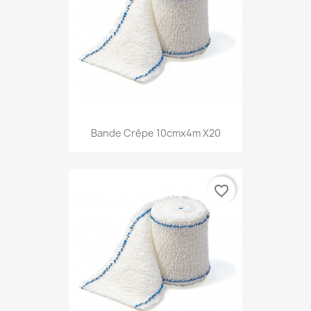
Bande Crêpe 10cmx4m X20
favorite_border