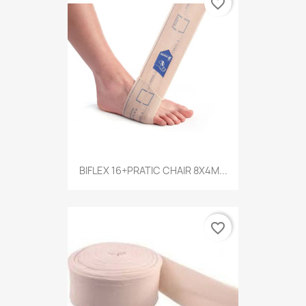
favorite_border
BIFLEX 16+PRATIC CHAIR 8X4M...
favorite_border