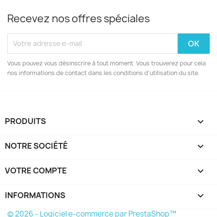
Recevez nos offres spéciales
Vous pouvez vous désinscrire à tout moment. Vous trouverez pour cela
nos informations de contact dans les conditions d'utilisation du site.
PRODUITS

NOTRE SOCIÉTÉ

VOTRE COMPTE

INFORMATIONS
keyboard_arrow_down
© 2026 - Logiciel e-commerce par PrestaShop™