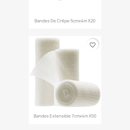
Bandes De Crêpe 5cmx4m X20
favorite_border
Bandes Extensible 7cmx4m X50