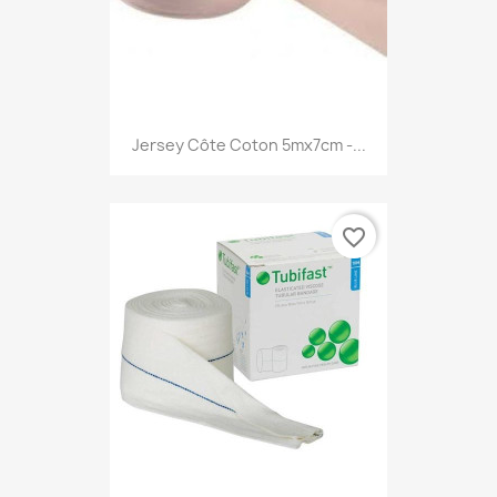
Jersey Côte Coton 5mx7cm -...
favorite_border