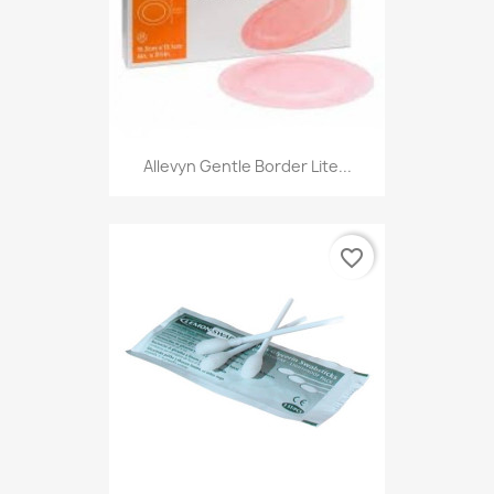
Allevyn Gentle Border Lite...
favorite_border