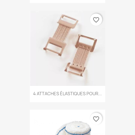
favorite_border
4 ATTACHES ÉLASTIQUES POUR...
favorite_border