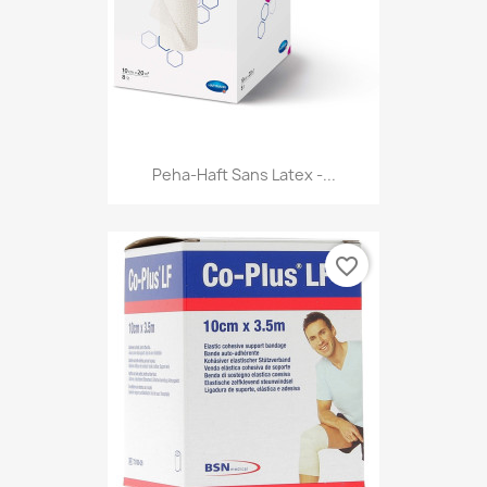
Peha-Haft Sans Latex -...
favorite_border