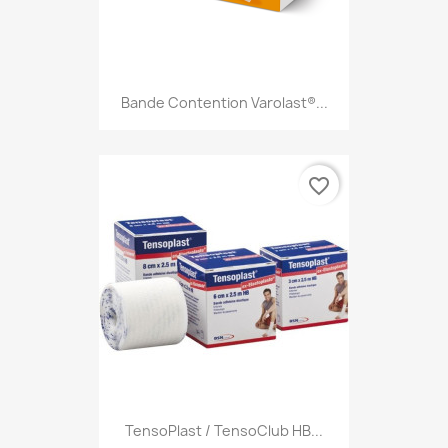
Bande Contention Varolast®...
favorite_border
TensoPlast / TensoClub HB...