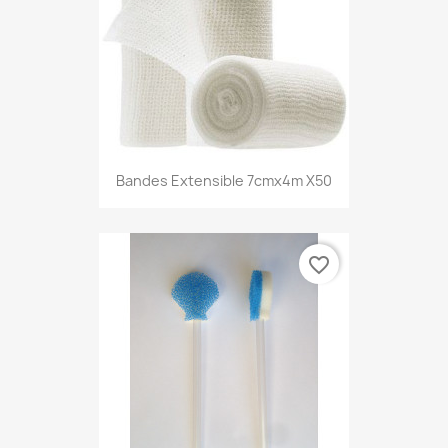
Bandes Extensible 7cmx4m X50
favorite_border