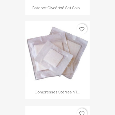
Batonet Glycériné Set Soin...
favorite_border
Compresses Stériles NT...
favorite_border