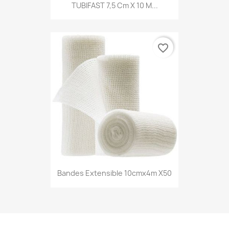
TUBIFAST 7,5 Cm X 10 M...
favorite_border
Bandes Extensible 10cmx4m X50