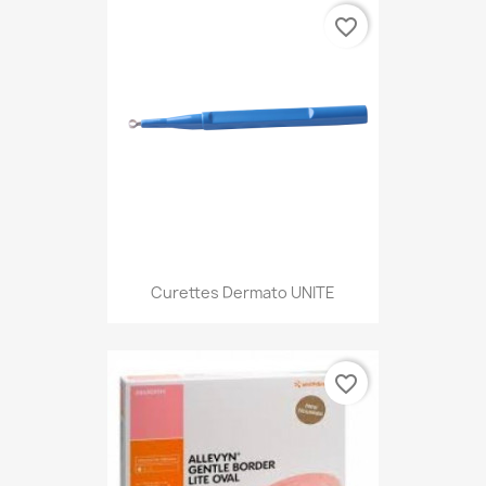
favorite_border
Curettes Dermato UNITE
favorite_border