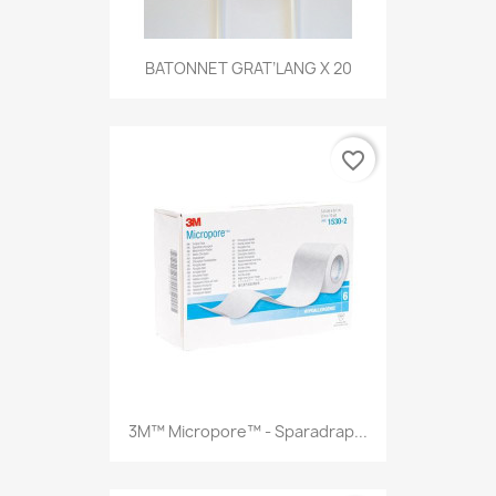
BATONNET GRAT’LANG X 20
favorite_border
3M™ Micropore™ - Sparadrap...