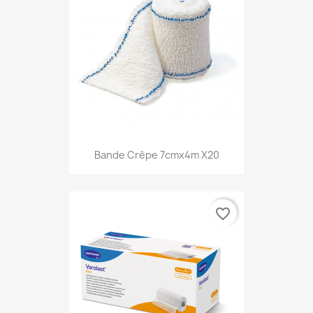
Bande Crêpe 7cmx4m X20
favorite_border